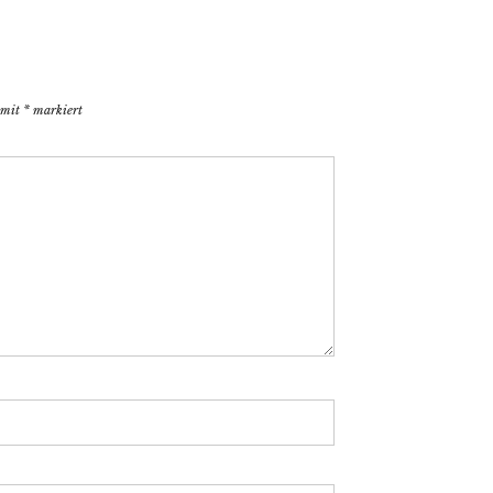
d mit
*
markiert