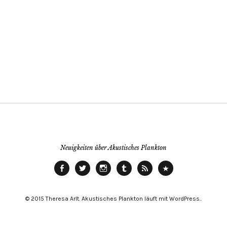
Neuigkeiten über Akustisches Plankton
Facebook
Twitter
instagram
tumblr
RSS
ITunes
© 2015 Theresa Arlt. Akustisches Plankton läuft mit WordPress.